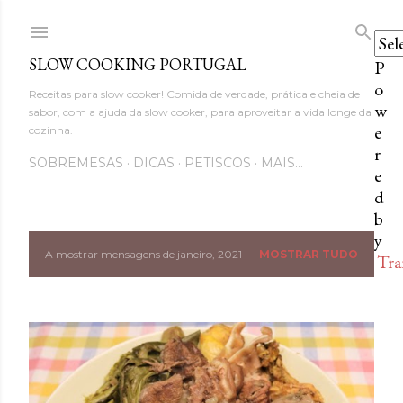
Avançar para o conteúdo princi
SLOW COOKING PORTUGAL
P
o
Receitas para slow cooker! Comida de verdade, prática e cheia de
w
sabor, com a ajuda da slow cooker, para aproveitar a vida longe da
e
cozinha.
r
SOBREMESAS
DICAS
PETISCOS
MAIS…
e
d
b
y
A mostrar mensagens de janeiro, 2021
MOSTRAR TUDO
Tra
M
e
n
s