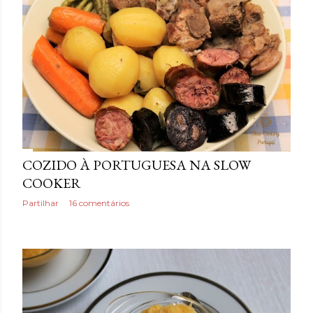
a
g
e
n
s
COZIDO À PORTUGUESA NA SLOW
COOKER
Partilhar
16 comentários