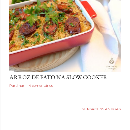
a
g
e
n
s
ARROZ DE PATO NA SLOW COOKER
Partilhar
4 comentários
MENSAGENS ANTIGAS