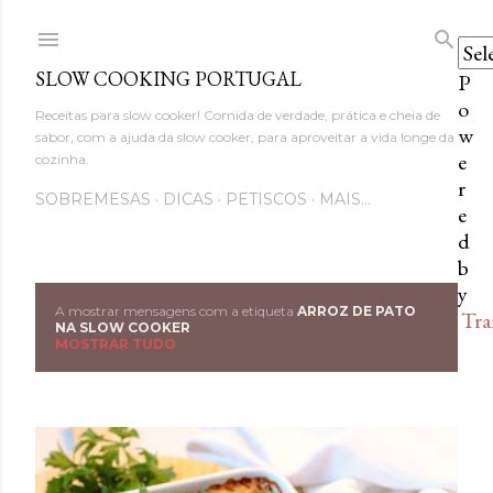
Avançar para o conteúdo princi
SLOW COOKING PORTUGAL
P
o
Receitas para slow cooker! Comida de verdade, prática e cheia de
w
sabor, com a ajuda da slow cooker, para aproveitar a vida longe da
e
cozinha.
r
SOBREMESAS
DICAS
PETISCOS
MAIS…
e
d
b
y
A mostrar mensagens com a etiqueta
ARROZ DE PATO
Tra
M
NA SLOW COOKER
MOSTRAR TUDO
e
n
s