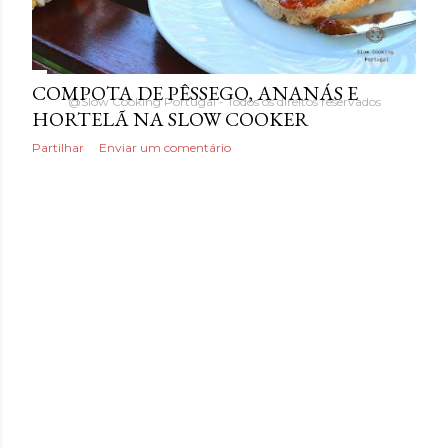
s
Com tecnologia do Blogger
COMPOTA DE PÊSSEGO, ANANÁS E
@Slow Cooking Portugal - Todos os direitos reservados
HORTELÃ NA SLOW COOKER
Partilhar
Enviar um comentário