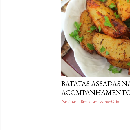
a
g
e
n
s
BATATAS ASSADAS N
ACOMPANHAMENT
Partilhar
Enviar um comentário