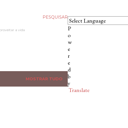
PESQUISAR
P
proveitar a vida
o
w
…
e
r
e
d
b
MOSTRAR TUDO
y
Translate