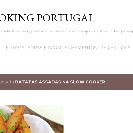
Avançar para o conteúdo principal
OKING PORTUGAL
omida de verdade, prática e cheia de sabor, com a ajuda da slow cooker, para a
PETISCOS
SOPAS E ACOMPANHAMENTOS
PEIXES
MAIS
tiqueta
BATATAS ASSADAS NA SLOW COOKER