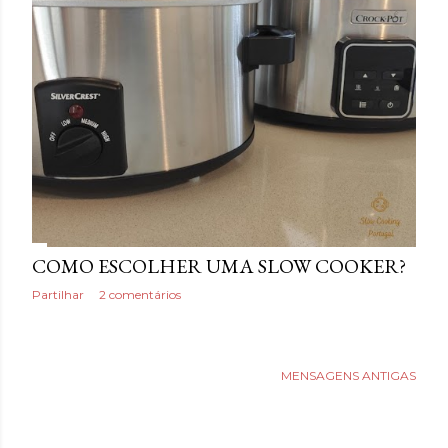
a
g
e
n
s
COMO ESCOLHER UMA SLOW COOKER?
Partilhar
2 comentários
MENSAGENS ANTIGAS