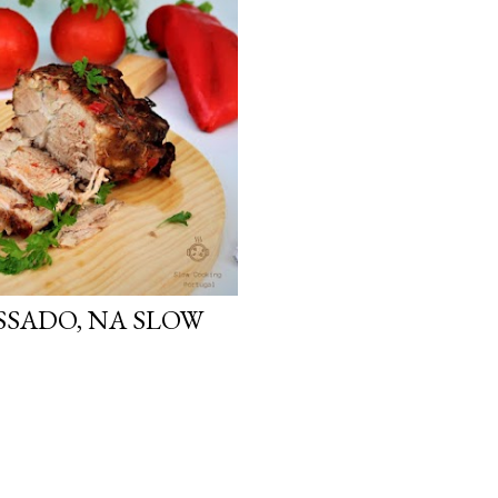
SSADO, NA SLOW