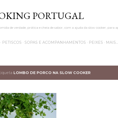
Avançar para o conteúdo principal
OKING PORTUGAL
omida de verdade, prática e cheia de sabor, com a ajuda da slow cooker, para a
PETISCOS
SOPAS E ACOMPANHAMENTOS
PEIXES
MAIS
tiqueta
LOMBO DE PORCO NA SLOW COOKER