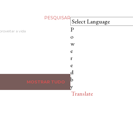
PESQUISAR
P
proveitar a vida
o
w
…
e
r
e
d
b
MOSTRAR TUDO
y
Translate