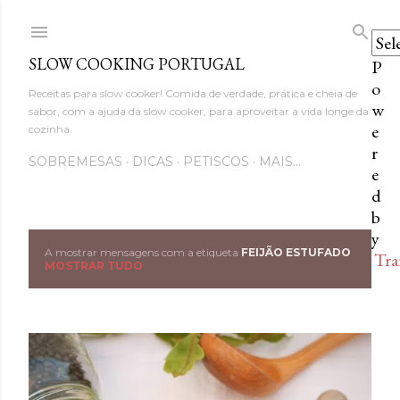
Avançar para o conteúdo princi
SLOW COOKING PORTUGAL
P
o
Receitas para slow cooker! Comida de verdade, prática e cheia de
w
sabor, com a ajuda da slow cooker, para aproveitar a vida longe da
e
cozinha.
r
SOBREMESAS
DICAS
PETISCOS
MAIS…
e
d
b
y
A mostrar mensagens com a etiqueta
FEIJÃO ESTUFADO
Tra
M
MOSTRAR TUDO
e
n
s