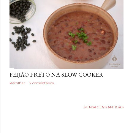
a
g
e
n
s
FEIJÃO PRETO NA SLOW COOKER
Partilhar
2 comentários
MENSAGENS ANTIGAS