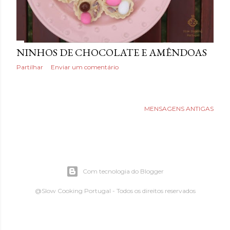
s
NINHOS DE CHOCOLATE E AMÊNDOAS
Partilhar
Enviar um comentário
MENSAGENS ANTIGAS
Com tecnologia do Blogger
@Slow Cooking Portugal - Todos os direitos reservados