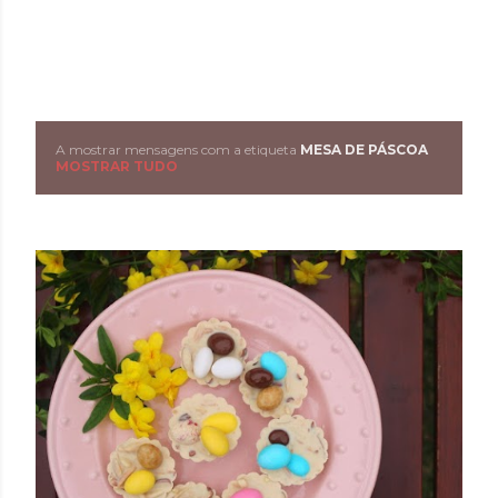
A mostrar mensagens com a etiqueta
MESA DE PÁSCOA
M
MOSTRAR TUDO
e
n
s
a
g
e
n