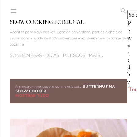
Avançar para o conteúdo princi
SLOW COOKING PORTUGAL
P
o
Receitas para slow cooker! Comida de verdade, prática e cheia de
w
sabor, com a ajuda da slow cooker, para aproveitar a vida longe da
e
cozinha.
r
SOBREMESAS
DICAS
PETISCOS
MAIS…
e
d
b
y
A mostrar mensagens com a etiqueta
BUTTERNUT NA
Tra
M
SLOW COOKER
MOSTRAR TUDO
e
n
s