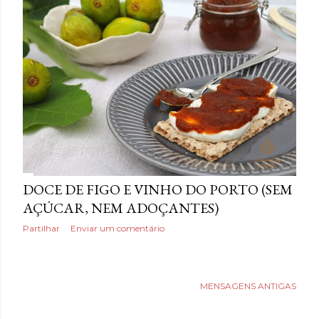
a
g
e
n
s
DOCE DE FIGO E VINHO DO PORTO (SEM
AÇÚCAR, NEM ADOÇANTES)
Partilhar
Enviar um comentário
MENSAGENS ANTIGAS