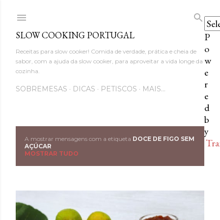
Avançar para o conteúdo princi
SLOW COOKING PORTUGAL
P
o
Receitas para slow cooker! Comida de verdade, prática e cheia de
w
sabor, com a ajuda da slow cooker, para aproveitar a vida longe da
e
cozinha.
r
SOBREMESAS
DICAS
PETISCOS
MAIS…
e
d
b
y
A mostrar mensagens com a etiqueta
DOCE DE FIGO SEM
Tra
M
AÇÚCAR
MOSTRAR TUDO
e
n
s