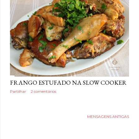
a
g
e
n
s
FRANGO ESTUFADO NA SLOW COOKER
Partilhar
2 comentários
MENSAGENS ANTIGAS