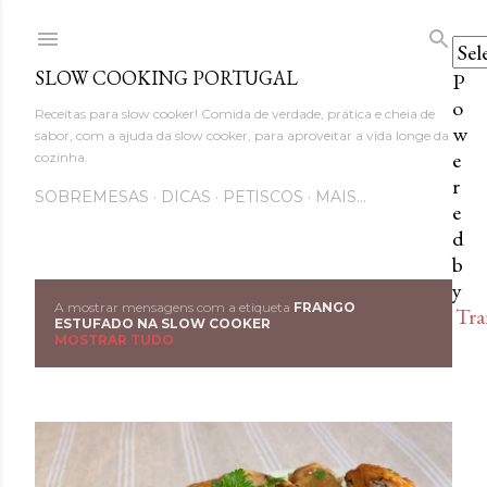
Avançar para o conteúdo princi
SLOW COOKING PORTUGAL
P
o
Receitas para slow cooker! Comida de verdade, prática e cheia de
w
sabor, com a ajuda da slow cooker, para aproveitar a vida longe da
e
cozinha.
r
SOBREMESAS
DICAS
PETISCOS
MAIS…
e
d
b
y
A mostrar mensagens com a etiqueta
FRANGO
Tra
M
ESTUFADO NA SLOW COOKER
MOSTRAR TUDO
e
n
s