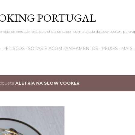
Avançar para o conteúdo principal
OKING PORTUGAL
omida de verdade, prática e cheia de sabor, com a ajuda da slow cooker, para a
PETISCOS
SOPAS E ACOMPANHAMENTOS
PEIXES
MAIS
tiqueta
ALETRIA NA SLOW COOKER