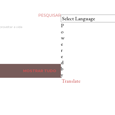
PESQUISAR
P
proveitar a vida
o
w
…
e
r
e
d
b
MOSTRAR TUDO
y
Translate