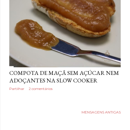
a
g
e
n
s
COMPOTA DE MAÇÃ SEM AÇÚCAR NEM
ADOÇANTES NA SLOW COOKER
Partilhar
2 comentários
MENSAGENS ANTIGAS