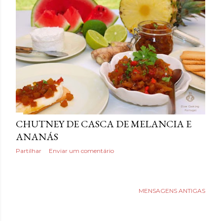
a
g
e
n
s
CHUTNEY DE CASCA DE MELANCIA E
ANANÁS
Partilhar
Enviar um comentário
MENSAGENS ANTIGAS