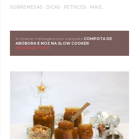
SOBREMESAS
DICAS
PETISCOS
MAIS…
A mostrar mensagens com a etiqueta
COMPOTA DE
M
ABÓBORA E NOZ NA SLOW COOKER
MOSTRAR TUDO
e
n
s
a
g
e
n