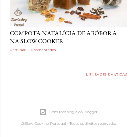
s
COMPOTA NATALÍCIA DE ABÓBORA
NA SLOW COOKER
Partilhar
4 comentários
MENSAGENS ANTIGAS
Com tecnologia do Blogger
@Slow Cooking Portugal - Todos os direitos reservados