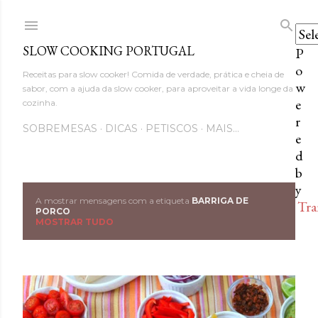
Avançar para o conteúdo princi
SLOW COOKING PORTUGAL
P
o
Receitas para slow cooker! Comida de verdade, prática e cheia de
w
sabor, com a ajuda da slow cooker, para aproveitar a vida longe da
e
cozinha.
r
SOBREMESAS
DICAS
PETISCOS
MAIS…
e
d
b
y
A mostrar mensagens com a etiqueta
BARRIGA DE
Tra
M
PORCO
MOSTRAR TUDO
e
n
s