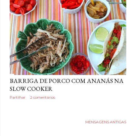
a
g
e
n
s
BARRIGA DE PORCO COM ANANÁS NA
SLOW COOKER
Partilhar
2 comentários
MENSAGENS ANTIGAS