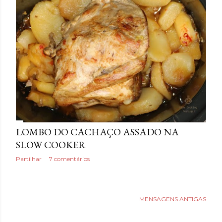
a
g
e
n
s
LOMBO DO CACHAÇO ASSADO NA
SLOW COOKER
Partilhar
7 comentários
MENSAGENS ANTIGAS