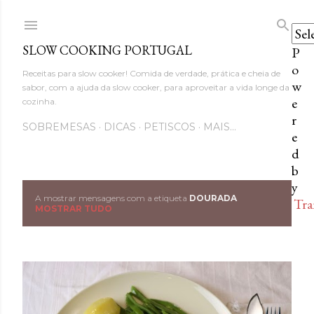
Avançar para o conteúdo princi
SLOW COOKING PORTUGAL
P
o
Receitas para slow cooker! Comida de verdade, prática e cheia de
w
sabor, com a ajuda da slow cooker, para aproveitar a vida longe da
e
cozinha.
r
SOBREMESAS
DICAS
PETISCOS
MAIS…
e
d
b
y
A mostrar mensagens com a etiqueta
DOURADA
Tra
M
MOSTRAR TUDO
e
n
s