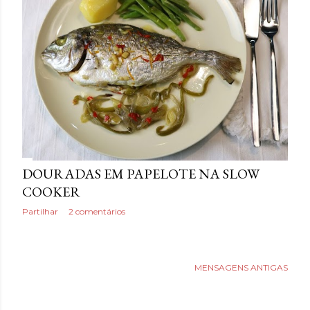
a
g
e
n
s
DOURADAS EM PAPELOTE NA SLOW
COOKER
Partilhar
2 comentários
MENSAGENS ANTIGAS