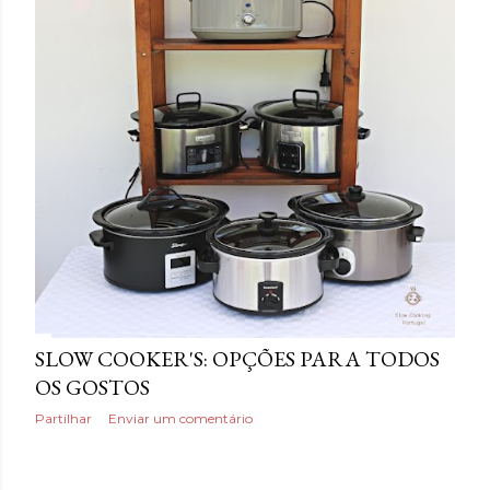
a
g
e
n
s
SLOW COOKER'S: OPÇÕES PARA TODOS
OS GOSTOS
Partilhar
Enviar um comentário