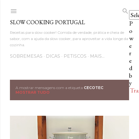
Avançar para o conteúdo princi
SLOW COOKING PORTUGAL
P
o
Receitas para slow cooker! Comida de verdade, prática e cheia de
w
sabor, com a ajuda da slow cooker, para aproveitar a vida longe da
e
cozinha.
r
SOBREMESAS
DICAS
PETISCOS
MAIS…
e
d
b
y
A mostrar mensagens com a etiqueta
CECOTEC
Tra
M
MOSTRAR TUDO
e
n
s